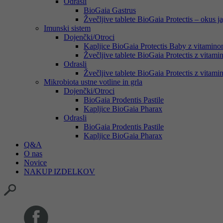
Odrasli
BioGaia Gastrus
Žvečljive tablete BioGaia Protectis – okus j
Imunski sistem
Dojenčki/Otroci
Kapljice BioGaia Protectis Baby z vitamin
Žvečljive tablete BioGaia Protectis z vita
Odrasli
Žvečljive tablete BioGaia Protectis z vita
Mikrobiota ustne votline in grla
Dojenčki/Otroci
BioGaia Prodentis Pastile
Kapljice BioGaia Pharax
Odrasli
BioGaia Prodentis Pastile
Kapljice BioGaia Pharax
Q&A
O nas
Novice
NAKUP IZDELKOV