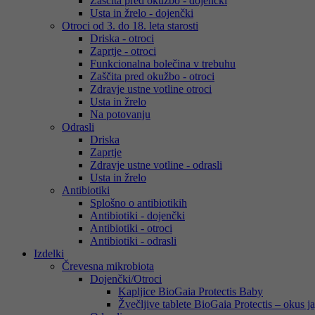
Zaščita pred okužbo - dojenčki
Usta in žrelo - dojenčki
Otroci od 3. do 18. leta starosti
Driska - otroci
Zaprtje - otroci
Funkcionalna bolečina v trebuhu
Zaščita pred okužbo - otroci
Zdravje ustne votline otroci
Usta in žrelo
Na potovanju
Odrasli
Driska
Zaprtje
Zdravje ustne votline - odrasli
Usta in žrelo
Antibiotiki
Splošno o antibiotikih
Antibiotiki - dojenčki
Antibiotiki - otroci
Antibiotiki - odrasli
Izdelki
Črevesna mikrobiota
Dojenčki/Otroci
Kapljice BioGaia Protectis Baby
Žvečljive tablete BioGaia Protectis – okus j