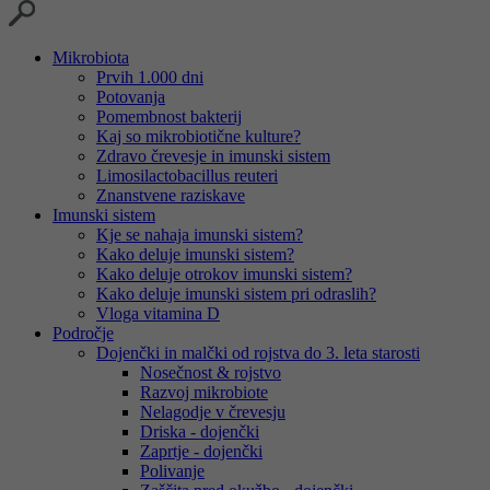
Mikrobiota
Prvih 1.000 dni
Potovanja
Pomembnost bakterij
Kaj so mikrobiotične kulture?
Zdravo črevesje in imunski sistem
Limosilactobacillus reuteri
Znanstvene raziskave
Imunski sistem
Kje se nahaja imunski sistem?
Kako deluje imunski sistem?
Kako deluje otrokov imunski sistem?
Kako deluje imunski sistem pri odraslih?
Vloga vitamina D
Področje
Dojenčki in malčki od rojstva do 3. leta starosti
Nosečnost & rojstvo
Razvoj mikrobiote
Nelagodje v črevesju
Driska - dojenčki
Zaprtje - dojenčki
Polivanje