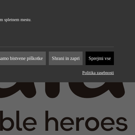
šem spletnem mestu.
 za
samo bistvene piškotke
Shrani in zapri
Sprejmi vse
ih
Politika zasebnosti
stveno