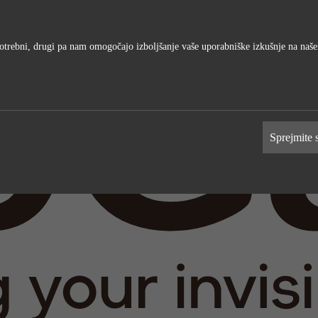
o potrebni, drugi pa nam omogočajo izboljšanje vaše uporabniške izkušnje na na
ika
Zunanji mediji
nam omogočajo merjenje in
Te piškotke podjetja morda uporabljajo
Sprejmite 
ašega spletnega mesta. Vsi podatki,
oblikovanje profila vaših interesov in
i zbirajo, so anonimni.
prikazovanje ustreznih oglasov na drug
spletnih mestih. Delujejo tako, da edin
identificirajo vaš brskalnik in napravo.
Google Analytics
ime
LinkedIn
Google
ponudniki
LinkedIn
čas
1 day
2 years
delovanja