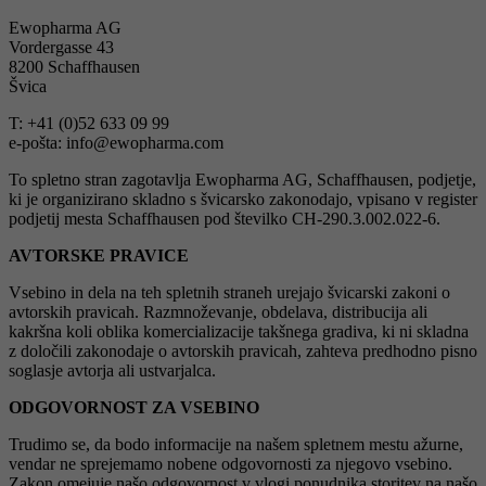
Ewopharma AG
Vordergasse 43
8200 Schaffhausen
Švica
T: +41 (0)52 633 09 99
e-pošta: info@ewopharma.com
To spletno stran zagotavlja Ewopharma AG, Schaffhausen, podjetje,
ki je organizirano skladno s švicarsko zakonodajo, vpisano v register
podjetij mesta Schaffhausen pod številko CH-290.3.002.022-6.
AVTORSKE PRAVICE
Vsebino in dela na teh spletnih straneh urejajo švicarski zakoni o
avtorskih pravicah. Razmnoževanje, obdelava, distribucija ali
kakršna koli oblika komercializacije takšnega gradiva, ki ni skladna
z določili zakonodaje o avtorskih pravicah, zahteva predhodno pisno
soglasje avtorja ali ustvarjalca.
ODGOVORNOST ZA VSEBINO
Trudimo se, da bodo informacije na našem spletnem mestu ažurne,
vendar ne sprejemamo nobene odgovornosti za njegovo vsebino.
Zakon omejuje našo odgovornost v vlogi ponudnika storitev na našo