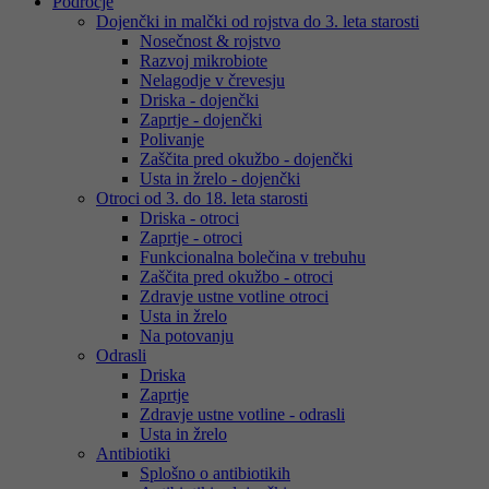
Področje
Dojenčki in malčki od rojstva do 3. leta starosti
Nosečnost & rojstvo
Razvoj mikrobiote
Nelagodje v črevesju
Driska - dojenčki
Zaprtje - dojenčki
Polivanje
Zaščita pred okužbo - dojenčki
Usta in žrelo - dojenčki
Otroci od 3. do 18. leta starosti
Driska - otroci
Zaprtje - otroci
Funkcionalna bolečina v trebuhu
Zaščita pred okužbo - otroci
Zdravje ustne votline otroci
Usta in žrelo
Na potovanju
Odrasli
Driska
Zaprtje
Zdravje ustne votline - odrasli
Usta in žrelo
Antibiotiki
Splošno o antibiotikih