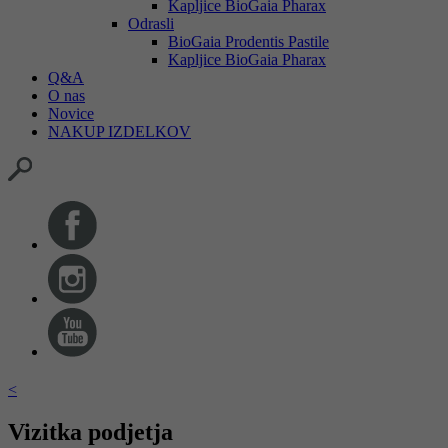
Kapljice BioGaia Pharax
Odrasli
BioGaia Prodentis Pastile
Kapljice BioGaia Pharax
Q&A
O nas
Novice
NAKUP IZDELKOV
<
Vizitka podjetja