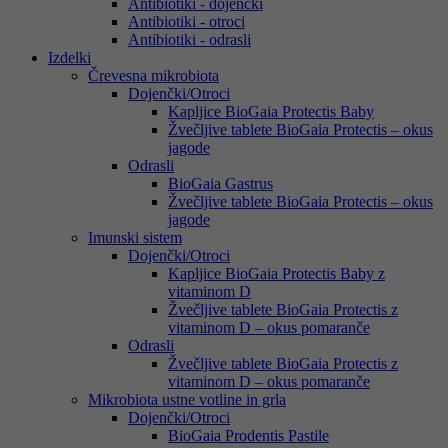
Antibiotiki - dojenčki
Antibiotiki - otroci
Antibiotiki - odrasli
Izdelki
Črevesna mikrobiota
Dojenčki/Otroci
Kapljice BioGaia Protectis Baby
Žvečljive tablete BioGaia Protectis – okus
jagode
Odrasli
BioGaia Gastrus
Žvečljive tablete BioGaia Protectis – okus
jagode
Imunski sistem
Dojenčki/Otroci
Kapljice BioGaia Protectis Baby z
vitaminom D
Žvečljive tablete BioGaia Protectis z
vitaminom D – okus pomaranče
Odrasli
Žvečljive tablete BioGaia Protectis z
vitaminom D – okus pomaranče
Mikrobiota ustne votline in grla
Dojenčki/Otroci
BioGaia Prodentis Pastile