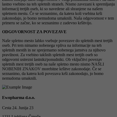
lastno vsebino na teh spletnih straneh. Nismo zavezani k spremljanju
informacij tretjih oseb, ki so navedene ali shranjene na našem
spletnem mestu. Če se seznanimo, da katera koli vsebina krši
zakonodajo, jo bomo nemudoma umaknili. Naša odgovornost v tem
primeru se začne, ko se seznanimo z zadevno kršitvijo.
ODGOVORNOST ZA POVEZAVE
Naše spletno mesto lahko vsebuje povezave do spletnih mest tretjih
oseb. Pri tem nimamo nobenega vpliva na informacije na teh
spletnih mestih in ne sprejemamo nobenega jamstva za njihovo
pravilnost. Za vsebino takšnih spletnih mest tretjih oseb so
odgovorni ustrezni lastniki/ponudniki. Ob vključitvi povezav
spletnih mest tretjih oseb na naše spletno mesto nismo NAŠLI
NOBENIH ZNAKOV morebitne kršitve zakonodaje. Če se
seznanimo, da katera koli povezava krši zakonodajo, jo bomo
nemudoma umaknili.
Ewopharma d.o.o.
Cesta 24. Junija 23
1231 Ljubljana-Črnuče