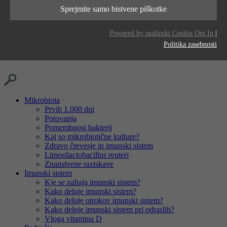
Ta piškotek se uporablja za shranjevanje vaših
delovanja
ponudniki
LinkedIn
Sprejmite samo bistvene piškotke
namen
nastavitev piškotkov za to spletno mesto.
namen
Generates statistical data.
čas
2 years
Powered by sgalinski Cookie Opt In
|
delovanja
Politika zasebnosti
namen
Tracking the use of embedded services.
Mikrobiota
Prvih 1.000 dni
Potovanja
Pomembnost bakterij
Kaj so mikrobiotične kulture?
Zdravo črevesje in imunski sistem
Limosilactobacillus reuteri
Znanstvene raziskave
Imunski sistem
Kje se nahaja imunski sistem?
Kako deluje imunski sistem?
Kako deluje otrokov imunski sistem?
Kako deluje imunski sistem pri odraslih?
Vloga vitamina D