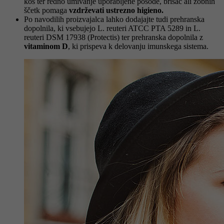
koš ter redno umivanje uporabljene posode, brisač ali zobnih
ščetk pomaga
vzdrževati ustrezno higieno.
Po navodilih proizvajalca lahko dodajajte tudi prehranska
dopolnila, ki vsebujejo L. reuteri ATCC PTA 5289 in L.
reuteri DSM 17938 (Protectis) ter prehranska dopolnila z
vitaminom D
, ki prispeva k delovanju imunskega sistema
.