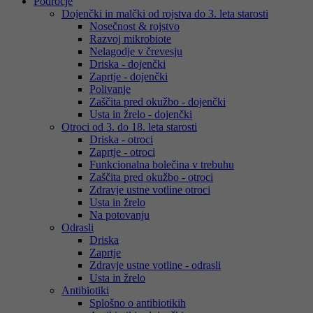
Področje
Dojenčki in malčki od rojstva do 3. leta starosti
Nosečnost & rojstvo
Razvoj mikrobiote
Nelagodje v črevesju
Driska - dojenčki
Zaprtje - dojenčki
Polivanje
Zaščita pred okužbo - dojenčki
Usta in žrelo - dojenčki
Otroci od 3. do 18. leta starosti
Driska - otroci
Zaprtje - otroci
Funkcionalna bolečina v trebuhu
Zaščita pred okužbo - otroci
Zdravje ustne votline otroci
Usta in žrelo
Na potovanju
Odrasli
Driska
Zaprtje
Zdravje ustne votline - odrasli
Usta in žrelo
Antibiotiki
Splošno o antibiotikih