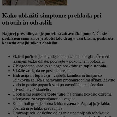
Kako ublažiti simptome prehlada pri
otrocih in odraslih
Najprej presodite, ali je potrebna zdravniška pomoč. Če ste
prehlajeni sami ali če je zbolel kdo drug v vaši bližini, poskusite
karseda omejiti stike z obolelim.
Fizični
počitek
je blagodejen tako za telo kot glas. Če med
ležanjem težko dihate, počivajte v pokončnem položaju.
Z blagodejno kopeljo za noge poskrbite za
topla stopala.
Vlažite zrak
, da ne postane presuh.
Hidracija in topli čaji
– žajbelj, kamilica in timijan so
učinkovita zelišča z naravnimi protimikrobnimi učinki. Zavrite
vodo in pustite poparek stati po navodilih ter si čez dan
privoščite več skodelic.
Obolelemu ponudite
toplo juho
, na primer kokošjo oziroma
zelenjavno za vegetarijance ali vegane.
Kadar boli grlo, je dobra izbira
ovsena kaša,
saj jo je lahko
požirati in je lahko prebavljiva.
Umivanje rok, dosledno odlaganje uporabljenih robčkov v