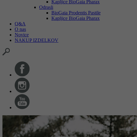
Kapljice BioGaia Pharax
Odrasli
BioGaia Prodentis Pastile
Kapljice BioGaia Pharax
Q&A
O nas
Novice
NAKUP IZDELKOV