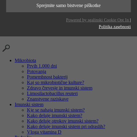
Ta piškotek se uporablja za shranjevanje vaših
delovanja
ponudniki
LinkedIn
Sprejmite samo bistvene piškotke
namen
nastavitev piškotkov za to spletno mesto.
namen
Generates statistical data.
čas
2 years
Powered by sgalinski Cookie Opt In
|
delovanja
Politika zasebnosti
namen
Tracking the use of embedded services.
Mikrobiota
Prvih 1.000 dni
Potovanja
Pomembnost bakterij
Kaj so mikrobiotične kulture?
Zdravo črevesje in imunski sistem
Limosilactobacillus reuteri
Znanstvene raziskave
Imunski sistem
Kje se nahaja imunski sistem?
Kako deluje imunski sistem?
Kako deluje otrokov imunski sistem?
Kako deluje imunski sistem pri odraslih?
Vloga vitamina D