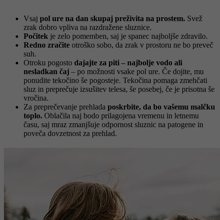
Vsaj
pol ure na dan skupaj preživita na prostem.
Svež
zrak dobro vpliva na razdražene sluznice.
Počitek
je zelo pomemben, saj je spanec najboljše zdravilo.
Redno zračite
otroško sobo, da zrak v prostoru ne bo preveč
suh.
Otroku pogosto
dajajte za piti – najbolje vodo ali
nesladkan čaj
– po možnosti vsake pol ure. Če dojite, mu
ponudite tekočino še pogosteje. Tekočina pomaga zmehčati
sluz in preprečuje izsušitev telesa, še posebej, če je prisotna še
vročina.
Za preprečevanje prehlada
poskrbite, da bo vašemu malčku
toplo.
Oblačila naj bodo prilagojena vremenu in letnemu
času, saj mraz zmanjšuje odpornost sluznic na patogene in
poveča dovzetnost za prehlad.