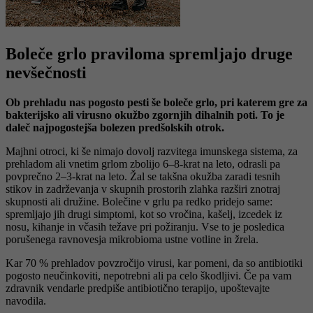
Boleče grlo praviloma spremljajo druge
nevšečnosti
Ob prehladu nas pogosto pesti še boleče grlo, pri katerem gre za
bakterijsko ali virusno okužbo zgornjih dihalnih poti. To je
daleč najpogostejša bolezen predšolskih otrok.
Majhni otroci, ki še nimajo dovolj razvitega imunskega sistema, za
prehladom ali vnetim grlom zbolijo 6–8-krat na leto, odrasli pa
povprečno 2–3-krat na leto. Žal se takšna okužba zaradi tesnih
stikov in zadrževanja v skupnih prostorih zlahka razširi znotraj
skupnosti ali družine. Bolečine v grlu pa redko pridejo same:
spremljajo jih drugi simptomi, kot so vročina, kašelj, izcedek iz
nosu, kihanje in včasih težave pri požiranju. Vse to je posledica
porušenega ravnovesja mikrobioma ustne votline in žrela.
Kar 70 % prehladov povzročijo virusi, kar pomeni, da so antibiotiki
pogosto neučinkoviti, nepotrebni ali pa celo škodljivi. Če pa vam
zdravnik vendarle predpiše antibiotično terapijo, upoštevajte
navodila.