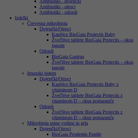
Antibiotiki - dojenčki
Antibiotiki - otroci
Antibiotiki - odrasli
Izdelki
Črevesna mikrobiota
Dojenčki/Otroci
Kapljice BioGaia Protectis Baby
Žvečljive tablete BioGaia Protectis – okus
jagode
Odrasli
BioGaia Gastrus
Žvečljive tablete BioGaia Protectis – okus
jagode
Imunski sistem
Dojenčki/Otroci
Kapljice BioGaia Protectis Baby z
vitaminom D
Žvečljive tablete BioGaia Protectis z
vitaminom D – okus pomaranče
Odrasli
Žvečljive tablete BioGaia Protectis z
vitaminom D – okus pomaranče
Mikrobiota ustne votline in grla
Dojenčki/Otroci
BioGaia Prodentis Pastile