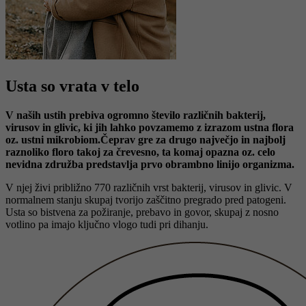
Usta so vrata v telo
V naših ustih prebiva ogromno število različnih bakterij,
virusov in glivic, ki jih lahko povzamemo z izrazom ustna flora
oz. ustni mikrobiom.Čeprav gre za drugo največjo in najbolj
raznoliko floro takoj za črevesno, ta komaj opazna oz. celo
nevidna združba predstavlja prvo obrambno linijo organizma.
V njej živi približno 770 različnih vrst bakterij, virusov in glivic. V
normalnem stanju skupaj tvorijo zaščitno pregrado pred patogeni.
Usta so bistvena za požiranje, prebavo in govor, skupaj z nosno
votlino pa imajo ključno vlogo tudi pri dihanju.