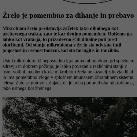
Žrelo je pomembno za dihanje in prebavo
Mikrobiom žrela predstavlja začetek tako dihalnega kot
prebavnega trakta, zato je kar dvojno pomemben. Opišemo ga
lahko kot vratarja, ki prizadevno ščiti dihalne poti pred
okužbami. Od stanja mikrobioma v žrelu sta odvisna tudi
pogostost in resnost bolezni, kot sta faringitis in tonzilitis.
Ustni mikrobiom, ki neposredno igra pomembno vlogo pri splošnem
zdravju in dobrem počutju, je lahko povezan z različnimi stanji v
ustni votlini, medtem ko je mikrobiom žrela pokazatelj zdravja dihal
in ima pomembno vlogo v splošnem imunskem obrambnem sistemu
telesa. Zato se gotovo strinjate, da je treba podpreti oba mikrobioma,
tako ustnega kot žrelnega.