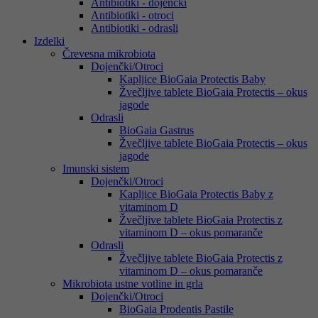
Antibiotiki - dojenčki
Antibiotiki - otroci
Antibiotiki - odrasli
Izdelki
Črevesna mikrobiota
Dojenčki/Otroci
Kapljice BioGaia Protectis Baby
Žvečljive tablete BioGaia Protectis – okus
jagode
Odrasli
BioGaia Gastrus
Žvečljive tablete BioGaia Protectis – okus
jagode
Imunski sistem
Dojenčki/Otroci
Kapljice BioGaia Protectis Baby z
vitaminom D
Žvečljive tablete BioGaia Protectis z
vitaminom D – okus pomaranče
Odrasli
Žvečljive tablete BioGaia Protectis z
vitaminom D – okus pomaranče
Mikrobiota ustne votline in grla
Dojenčki/Otroci
BioGaia Prodentis Pastile