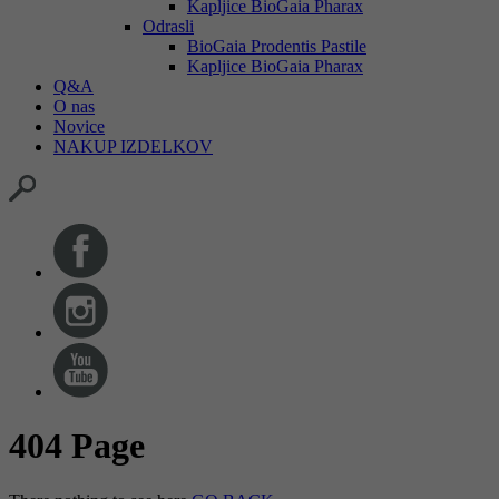
Kapljice BioGaia Pharax
Odrasli
BioGaia Prodentis Pastile
Kapljice BioGaia Pharax
Q&A
O nas
Novice
NAKUP IZDELKOV
404 Page