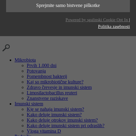
Ta piškotek se uporablja za shranjevanje vaših
delovanja
ponudniki
LinkedIn
Sprejmite samo bistvene piškotke
namen
nastavitev piškotkov za to spletno mesto.
namen
Generates statistical data.
čas
2 years
Powered by sgalinski Cookie Opt In
|
delovanja
Politika zasebnosti
namen
Tracking the use of embedded services.
Mikrobiota
Prvih 1.000 dni
Potovanja
Pomembnost bakterij
Kaj so mikrobiotične kulture?
Zdravo črevesje in imunski sistem
Limosilactobacillus reuteri
Znanstvene raziskave
Imunski sistem
Kje se nahaja imunski sistem?
Kako deluje imunski sistem?
Kako deluje otrokov imunski sistem?
Kako deluje imunski sistem pri odraslih?
Vloga vitamina D