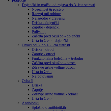
Področje
Dojenčki in malčki od rojstva do 3. leta starosti
Nosečnost & rojstvo
Razvoj mikrobiote
Nelagodje v črevesju
Driska - dojenčki
Zaprtje - dojenčki
Polivanje
Zaščita pred okužbo - dojenčki
Usta in žrelo - dojenčki
Otroci od 3. do 18. leta starosti
Driska - otroci
Zaprtje - otroci
Funkcionalna bolečina v trebuhu
Zaščita pred okužbo - otroci
Zdravje ustne votline otroci
Usta in žrelo
Na potovanju
Odrasli
Driska
Zaprtje
Zdravje ustne votline - odrasli
Usta in žrelo
Antibiotiki
Splošno o antibiotikih